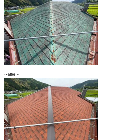
〜after〜